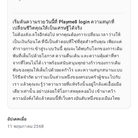
เริ่มต้นความรวยวันนี้ที่ Playme8 login ความสนุกที่
เปลี่ยนชีวิตคุณให้เป็นเศรษฐีได้จริง
ไม่ต้องลังเลใจอีกต่อไป หากคุณต้องการเปลี่ยนเวลาว่างให้
เป็นเงินก้อนโต ที่นี่เป็นคำตอบที่ใช่ที่สุดสำหรับคุณ เพียงแค่
ทำรายการเข้าสู่ระบบวันนี้ คุณจะได้พบกับโลกของการเดิม
พันที่เต็มไปด้วยโอกาส ความตื่นเต้น และความคุ้มค่าที่หา
จากที่ไหนไม่ได้ เราพร้อมสนับสนุนทุกย่างก้าวของการเดิม
พันของคุณให้เต็มไปด้วยผลกำไร และความสนุกสนานแบบ
ไร้ขีดจำกัด มาร่วมเป็นส่วนหนึ่งของครอบครัวผู้ชนะไปกับ
เรา แล้วคุณจะรู้ว่าความรวยที่แท้จริงนั้นอยู่ใกล้แค่เอื้อมมือ
เดียวเท่านั้น อย่าปล่อยให้โอกาสหลุดลอยไป เข้ามาคว้า
ความมั่งคั่งได้แล้วตอนนี้ที่เว็บตรงอันดับหนึ่งของเมืองไทย
อัปเดตเมื่อ
11 พฤษภาคม 2568