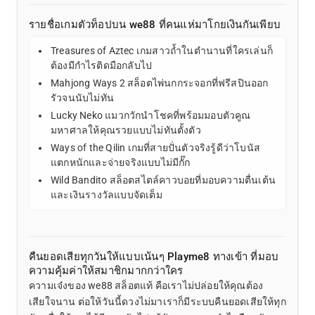
รายชื่อเกมตัวท็อปบน we88 ที่คนแห่มาโกยเงินกันเพียบ
Treasures of Aztec เกมสาวถ้ำในตำนานที่ใครเล่นก็
ต้องมีกำไรติดมือกลับไป
Mahjong Ways 2 สล็อตไพ่นกกระจอกที่ฟรีสปินออก
รัวจนนับไม่ทัน
Lucky Neko แมวกวักนำโชคที่พร้อมมอบตัวคูณ
มหาศาลให้คุณรวยแบบไม่ทันตั้งตัว
Ways of the Qilin เกมที่สายปั่นตัวจริงรู้ดีว่าโบนัส
แตกหนักและจ่ายจริงแบบไม่มีกั๊ก
Wild Bandito สล็อตสไตล์คาวบอยที่มอบความตื่นเต้น
และเงินรางวัลแบบจัดเต็ม
คืนยอดเสียทุกวันให้แบบเน้นๆ Playme8 ทางเข้า ที่มอบ
ความคุ้มค่าให้สมาชิกมากกว่าใคร
ความเจ๋งของ we88 สล็อตแท้ คือเราไม่ปล่อยให้คุณต้อง
เสียใจนาน ต่อให้วันนี้ดวงไม่มาเราก็มีระบบคืนยอดเสียให้ทุก