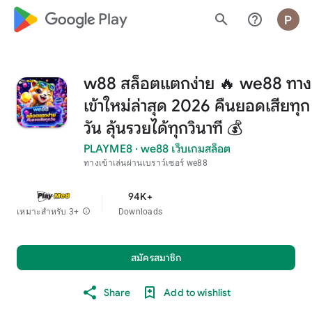
google_logo Play
search
help_outline
w88 สล็อตแตกง่าย 🔥 we88 ทาง
เข้าใหม่ล่าสุด 2026 คืนยอดเสียทุก
วัน ลุ้นรวยได้ทุกวินาที 💰
PLAYME8 · we88 เว็บเกมสล็อต
ทางเข้าเล่นผ่านเบราว์เซอร์ we88
94K+
เหมาะสำหรับ 3+
info
Downloads
สมัครสมาชิก
Share
Add to wishlist