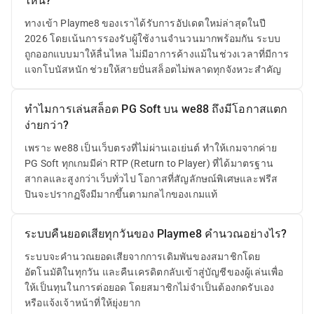
ไหน?
ทางเข้า Playme8 ของเราได้รับการอัปเดตใหม่ล่าสุดในปี
2026 โดยเน้นการรองรับผู้ใช้งานจำนวนมากพร้อมกัน ระบบ
ถูกออกแบบมาให้ลื่นไหล ไม่มีอาการค้างแม้ในช่วงเวลาที่มีการ
แจกโบนัสหนัก ช่วยให้สายปั่นสล็อตไม่พลาดทุกจังหวะสำคัญ
ทำไมการเล่นสล็อต PG Soft บน we88 ถึงมีโอกาสแตก
ง่ายกว่า?
เพราะ we88 เป็นเว็บตรงที่ไม่ผ่านเอเย่นต์ ทำให้เกมจากค่าย
PG Soft ทุกเกมมีค่า RTP (Return to Player) ที่ได้มาตรฐาน
สากลและสูงกว่าเว็บทั่วไป โอกาสที่สัญลักษณ์พิเศษและฟรีส
ปินจะปรากฏจึงมีมากขึ้นตามกลไกของเกมแท้
ระบบคืนยอดเสียทุกวันของ Playme8 คำนวณอย่างไร?
ระบบจะคำนวณยอดเสียจากการเดิมพันของสมาชิกโดย
อัตโนมัติในทุกวัน และคืนเครดิตกลับเข้าสู่บัญชีของผู้เล่นเพื่อ
ให้เป็นทุนในการต่อยอด โดยสมาชิกไม่จำเป็นต้องกดรับเอง
หรือแจ้งเจ้าหน้าที่ให้ยุ่งยาก