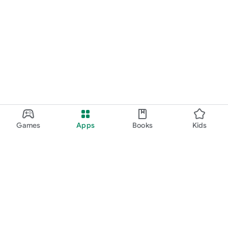
Games
Apps
Books
Kids
ทางลัดสำคัญ · we88
Sitemap