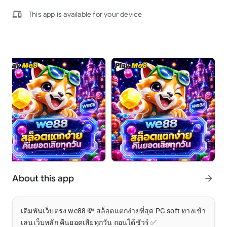
devices
This app is available for your device
About this app
arrow_forward
เดิมพันเว็บตรง we88 💸 สล็อตแตกง่ายที่สุด PG soft ทางเข้า
เล่นเว็บหลัก คืนยอดเสียทุกวัน ถอนได้ชัวร์ ✅