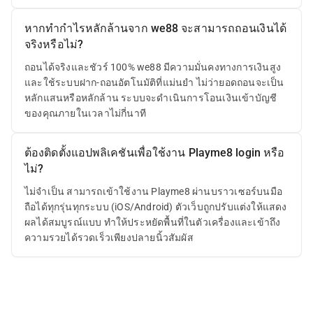
หากทำกำไรหลักล้านจาก we88 จะสามารถถอนเงินได้
จริงหรือไม่?
ถอนได้จริงและชัวร์ 100% we88 มีความมั่นคงทางการเงินสูง
และใช้ระบบฝาก-ถอนอัตโนมัติที่แม่นยำ ไม่ว่ายอดถอนจะเป็น
หลักแสนหรือหลักล้าน ระบบจะดำเนินการโอนเงินเข้าบัญชี
ของคุณภายในเวลาไม่กี่นาที
ต้องติดตั้งแอปพลิเคชันเพื่อใช้งาน Playme8 login หรือ
ไม่?
ไม่จำเป็น สามารถเข้าใช้งาน Playme8 ผ่านบราวเซอร์บนมือ
ถือได้ทุกรุ่นทุกระบบ (iOS/Android) ตัวเว็บถูกปรับแต่งให้แสดง
ผลได้สมบูรณ์แบบ ทำให้ประหยัดพื้นที่ในตัวเครื่องและเข้าถึง
ความรวยได้รวดเร็วเพียงปลายนิ้วสัมผัส