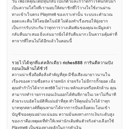
วัน เพื่อให้คุณได้มีทุนกลับไปแก้ตัวและกวาดกำไรคืนกลับมา
เป็นความใส่ใจที่เรามอบให้สมาชิกที่ไว้วางใจใช้งานผ่าน
ทางเข้าเว็บตรง Playme8 ของเราเท่านั้น ระบบจะคำนวณ
ยอดและคืนให้โดยอัตโนมัติ ไม่ต้องทำเรื่องขอให้ยุ่งยาก
เป็นการรับประกันว่าทุกการวางเดิมพันของคุณจะมีมูลค่า
กลับคืนมาเสมอ ยิ่งเล่นมากยิ่งได้รับคืนมาก เป็นความคุ้มค่าที่
หาจากที่ไหนไม่ได้อีกแล้วในตอนนี้
รวยไวได้ทุกที่แค่คลิกเดียว riches888 การันตีความปัง
ถอนเงินล้านได้ชัวร์
ความน่าเชื่อถือคือสิ่งสำคัญที่สุด มีชื่อเสียงมายาวนานใน
เรื่องของความซื่อตรง จ่ายหนัก จ่ายจริง ไม่มีการกั๊กยอด เมื่อ
คุณทำกำไรได้จาก we88 ไม่ว่าจะหลักแสนหรือหลักล้าน คุณ
สามารถทำรายการถอนเงินออกได้ทันทีภายในเวลาไม่กี่นาที
ด้วยระบบอัตโนมัติที่แม่นยำที่สุด ทำให้คุณมั่นใจได้ว่าทุก
บาททุกสตางค์ที่คุณหามาได้จากการปั่นสล็อตจะโอนเข้า
บัญชีของคุณอย่างแน่นอน ความมั่นคงทางการเงินระดับสูง
ของเราคือเหตุผลที่ทำให้เหล่านักเดิมพันตัวจริงต่างเลือกใช้
Playme8 เป็นช่องทางหลักในการทำเงิน